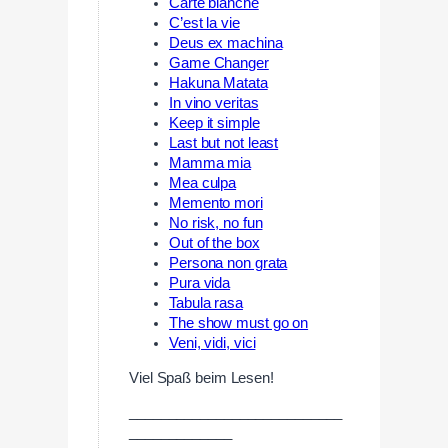
Carte blanche
C’est la vie
Deus ex machina
Game Changer
Hakuna Matata
⁠In vino veritas
Keep it simple
Last but not least
Mamma mia
Mea culpa
Memento mori
No risk, no fun
Out of the box
Persona non grata
Pura vida
Tabula rasa
The show must go on
Veni, vidi, vici
Viel Spaß beim Lesen!
___________________________
_____________