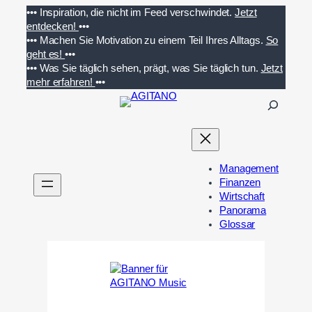
Zum
•••
Inspiration, die nicht im Feed verschwindet.
Jetzt
Inhalt
entdecken!
•••
springen
•••
Machen Sie Motivation zu einem Teil Ihres Alltags.
So
geht es!
•••
•••
Was Sie täglich sehen, prägt, was Sie täglich tun.
Jetzt
mehr erfahren!
•••
S
u
c
h
e
Management
n
Finanzen
Wirtschaft
Panorama
Glossar