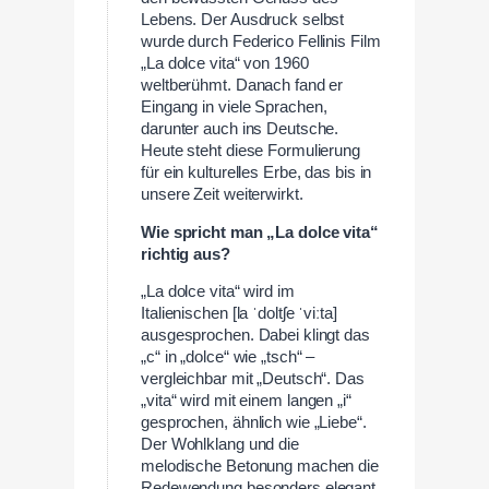
Lebens. Der Ausdruck selbst
wurde durch Federico Fellinis Film
„La dolce vita“ von 1960
weltberühmt. Danach fand er
Eingang in viele Sprachen,
darunter auch ins Deutsche.
Heute steht diese Formulierung
für ein kulturelles Erbe, das bis in
unsere Zeit weiterwirkt.
Wie spricht man „La dolce vita“
richtig aus?
„La dolce vita“ wird im
Italienischen [la ˈdoltʃe ˈviːta]
ausgesprochen. Dabei klingt das
„c“ in „dolce“ wie „tsch“ –
vergleichbar mit „Deutsch“. Das
„vita“ wird mit einem langen „i“
gesprochen, ähnlich wie „Liebe“.
Der Wohlklang und die
melodische Betonung machen die
Redewendung besonders elegant.