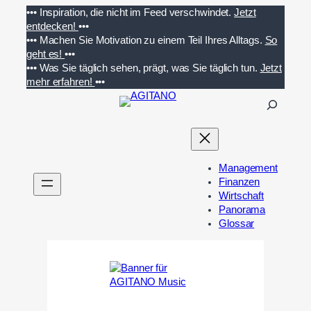
Zum
•••
Inspiration, die nicht im Feed verschwindet.
Jetzt
Inhalt
entdecken!
•••
springen
•••
Machen Sie Motivation zu einem Teil Ihres Alltags.
So
geht es!
•••
•••
Was Sie täglich sehen, prägt, was Sie täglich tun.
Jetzt
mehr erfahren!
•••
S
u
c
h
e
Management
n
Finanzen
Wirtschaft
Panorama
Glossar