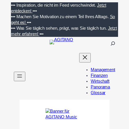
Zum
•••
Inspiration, die nicht im Feed verschwindet.
Jetzt
Inhalt
entdecken!
•••
springen
•••
Machen Sie Motivation zu einem Teil Ihres Alltags.
So
geht es!
•••
•••
Was Sie täglich sehen, prägt, was Sie täglich tun.
Jetzt
mehr erfahren!
•••
S
u
c
h
e
Management
n
Finanzen
Wirtschaft
Panorama
Glossar