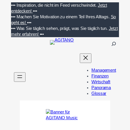
Zum
•••
Inspiration, die nicht im Feed verschwindet.
Jetzt
Inhalt
entdecken!
•••
springen
•••
Machen Sie Motivation zu einem Teil Ihres Alltags.
So
geht es!
•••
•••
Was Sie täglich sehen, prägt, was Sie täglich tun.
Jetzt
mehr erfahren!
•••
S
u
c
h
e
Management
n
Finanzen
Wirtschaft
Panorama
Glossar