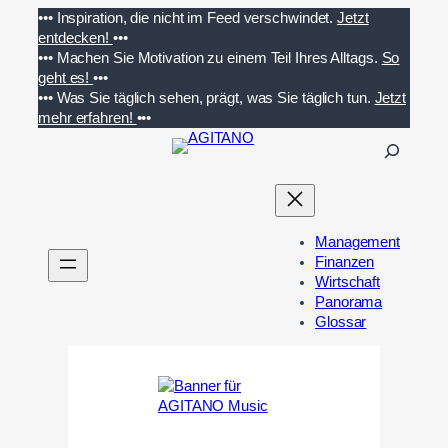
Zum
•••
Inspiration, die nicht im Feed verschwindet.
Jetzt
Inhalt
entdecken!
•••
springen
•••
Machen Sie Motivation zu einem Teil Ihres Alltags.
So
geht es!
•••
•••
Was Sie täglich sehen, prägt, was Sie täglich tun.
Jetzt
mehr erfahren!
•••
S
u
c
h
e
Management
n
Finanzen
Wirtschaft
Panorama
Glossar