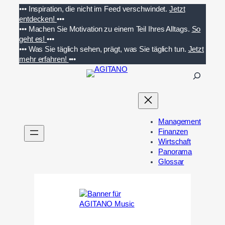
Zum
•••
Inspiration, die nicht im Feed verschwindet.
Jetzt
Inhalt
entdecken!
•••
springen
•••
Machen Sie Motivation zu einem Teil Ihres Alltags.
So
geht es!
•••
•••
Was Sie täglich sehen, prägt, was Sie täglich tun.
Jetzt
mehr erfahren!
•••
S
u
c
h
e
Management
n
Finanzen
Wirtschaft
Panorama
Glossar