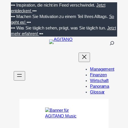
Zum
•••
Inspiration, die nicht im Feed verschwindet.
Jetzt
Inhalt
entdecken!
•••
springen
•••
Machen Sie Motivation zu einem Teil Ihres Alltags.
So
geht es!
•••
•••
Was Sie täglich sehen, prägt, was Sie täglich tun.
Jetzt
mehr erfahren!
•••
S
u
c
h
e
Management
n
Finanzen
Wirtschaft
Panorama
Glossar