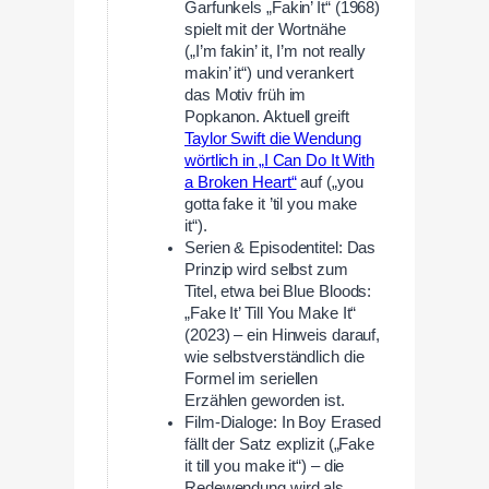
Garfunkels „Fakin’ It“ (1968)
spielt mit der Wortnähe
(„I’m fakin’ it, I’m not really
makin’ it“) und verankert
das Motiv früh im
Popkanon. Aktuell greift
Taylor Swift die Wendung
wörtlich in „I Can Do It With
a Broken Heart“
auf („you
gotta fake it ’til you make
it“).
Serien & Episodentitel: Das
Prinzip wird selbst zum
Titel, etwa bei Blue Bloods:
„Fake It’ Till You Make It“
(2023) – ein Hinweis darauf,
wie selbstverständlich die
Formel im seriellen
Erzählen geworden ist.
Film-Dialoge: In Boy Erased
fällt der Satz explizit („Fake
it till you make it“) – die
Redewendung wird als