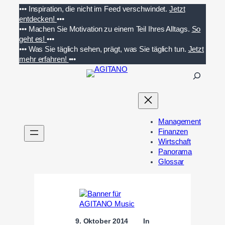
Zum
•••
Inspiration, die nicht im Feed verschwindet.
Jetzt
Inhalt
entdecken!
•••
springen
•••
Machen Sie Motivation zu einem Teil Ihres Alltags.
So
geht es!
•••
•••
Was Sie täglich sehen, prägt, was Sie täglich tun.
Jetzt
mehr erfahren!
•••
S
u
c
h
e
Management
n
Finanzen
Wirtschaft
Panorama
Glossar
9. Oktober 2014
In