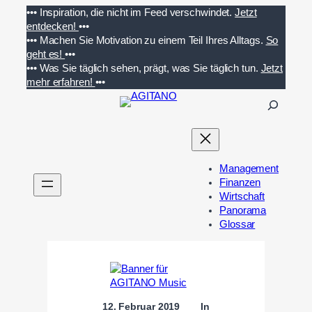
Zum
•••
Inspiration, die nicht im Feed verschwindet.
Jetzt
Inhalt
entdecken!
•••
springen
•••
Machen Sie Motivation zu einem Teil Ihres Alltags.
So
geht es!
•••
•••
Was Sie täglich sehen, prägt, was Sie täglich tun.
Jetzt
mehr erfahren!
•••
S
u
c
h
e
Management
n
Finanzen
Wirtschaft
Panorama
Glossar
12. Februar 2019
In