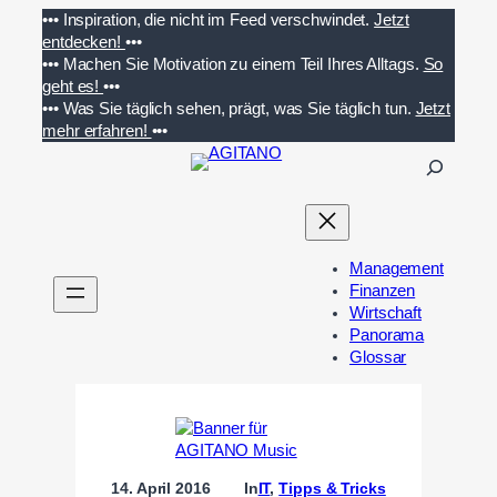
Zum
•••
Inspiration, die nicht im Feed verschwindet.
Jetzt
Inhalt
entdecken!
•••
springen
•••
Machen Sie Motivation zu einem Teil Ihres Alltags.
So
geht es!
•••
•••
Was Sie täglich sehen, prägt, was Sie täglich tun.
Jetzt
mehr erfahren!
•••
S
u
c
h
e
Management
n
Finanzen
Wirtschaft
Panorama
Glossar
14. April 2016
In
IT
, 
Tipps & Tricks