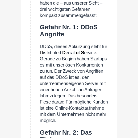
haben die – aus unserer Sicht –
drei wichtigsten Gefahren
kompakt zusammengefasst:
Gefahr Nr. 1: DDoS
Angriffe
DDoS, dieses Abkürzung steht für
D
istributed
D
enial
o
f
S
ervice.
Gerade zu Beginn haben Startups
es mit unseriösen Konkurrenten
zu tun. Der Zweck von Angriffen
auf das DDoS ist es, den
unternehmenseigenen Server mit
einer hohen Anzahl an Anfragen
lahmzulegen. Das besonders
Fiese daran: Für mögliche Kunden
ist eine Online-Kontaktaufnahme
mit dem Unternehmen nicht mehr
möglich.
Gefahr Nr. 2: Das