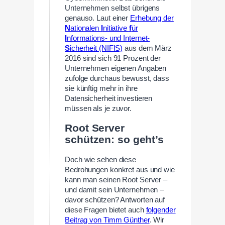
Unternehmen selbst übrigens
genauso. Laut einer
Erhebung der
N
ationalen
I
nitiative
f
ür
I
nformations- und Internet-
S
icherheit (NIFIS)
aus dem März
2016 sind sich 91 Prozent der
Unternehmen eigenen Angaben
zufolge durchaus bewusst, dass
sie künftig mehr in ihre
Datensicherheit investieren
müssen als je zuvor.
Root Server
schützen: so geht’s
Doch wie sehen diese
Bedrohungen konkret aus und wie
kann man seinen Root Server –
und damit sein Unternehmen –
davor schützen? Antworten auf
diese Fragen bietet auch
folgender
Beitrag von Timm Günther
. Wir