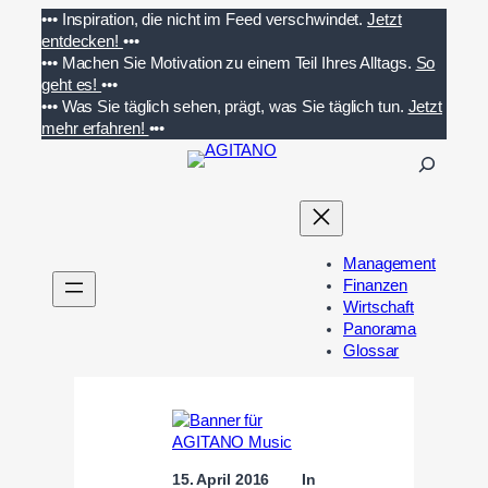
Zum
•••
Inspiration, die nicht im Feed verschwindet.
Jetzt
Inhalt
entdecken!
•••
springen
•••
Machen Sie Motivation zu einem Teil Ihres Alltags.
So
geht es!
•••
•••
Was Sie täglich sehen, prägt, was Sie täglich tun.
Jetzt
mehr erfahren!
•••
S
u
c
h
e
Management
n
Finanzen
Wirtschaft
Panorama
Glossar
15. April 2016
In