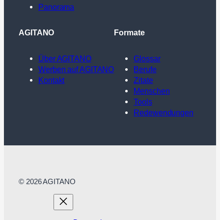
Panorama
AGITANO
Formate
Über AGITANO
Glossar
Werben auf AGITANO
Berufe
Kontakt
Zitate
Menschen
Tools
Redewendungen
© 2026 AGITANO