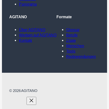
Panorama
AGITANO
Formate
Über AGITANO
Glossar
Werben auf AGITANO
Berufe
Kontakt
Zitate
Menschen
Tools
Redewendungen
© 2026 AGITANO