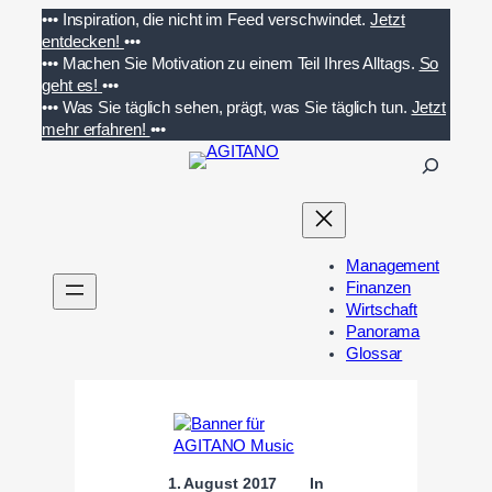
Zum
•••
Inspiration, die nicht im Feed verschwindet.
Jetzt
Inhalt
entdecken!
•••
springen
•••
Machen Sie Motivation zu einem Teil Ihres Alltags.
So
geht es!
•••
•••
Was Sie täglich sehen, prägt, was Sie täglich tun.
Jetzt
mehr erfahren!
•••
S
u
c
h
e
Management
n
Finanzen
Wirtschaft
Panorama
Glossar
1. August 2017
In