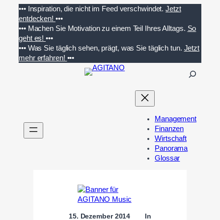
Zum
•••
Inspiration, die nicht im Feed verschwindet.
Jetzt
Inhalt
entdecken!
•••
springen
•••
Machen Sie Motivation zu einem Teil Ihres Alltags.
So
geht es!
•••
•••
Was Sie täglich sehen, prägt, was Sie täglich tun.
Jetzt
mehr erfahren!
•••
S
u
c
h
e
Management
n
Finanzen
Wirtschaft
Panorama
Glossar
15. Dezember 2014
In