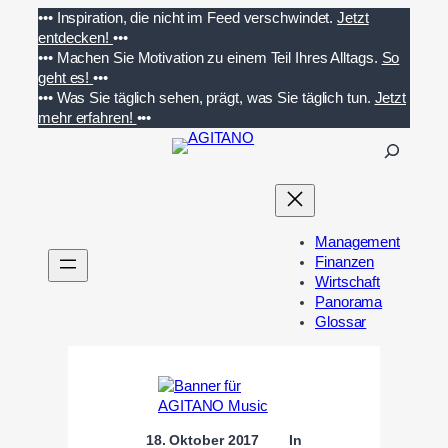
Zum
•••
Inspiration, die nicht im Feed verschwindet.
Jetzt
Inhalt
entdecken!
•••
springen
•••
Machen Sie Motivation zu einem Teil Ihres Alltags.
So
geht es!
•••
•••
Was Sie täglich sehen, prägt, was Sie täglich tun.
Jetzt
mehr erfahren!
•••
S
u
c
h
e
Management
n
Finanzen
Wirtschaft
Panorama
Glossar
18. Oktober 2017
In