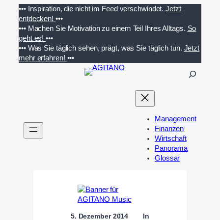
Zum
•••
Inspiration, die nicht im Feed verschwindet.
Jetzt
Inhalt
entdecken!
•••
springen
•••
Machen Sie Motivation zu einem Teil Ihres Alltags.
So
geht es!
•••
•••
Was Sie täglich sehen, prägt, was Sie täglich tun.
Jetzt
mehr erfahren!
•••
S
u
c
h
e
Management
n
Finanzen
Wirtschaft
Panorama
Glossar
5. Dezember 2014
In