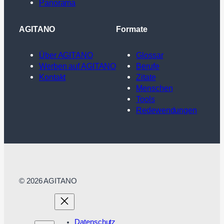
Panorama
AGITANO
Formate
Über AGITANO
Glossar
Werben auf AGITANO
Berufe
Kontakt
Zitate
Menschen
Tools
Redewendungen
© 2026 AGITANO
Datenschutz