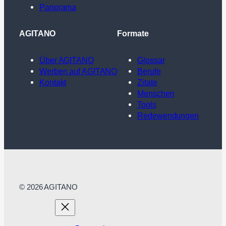
Panorama
AGITANO
Formate
Über AGITANO
Glossar
Werben auf AGITANO
Berufe
Kontakt
Zitate
Menschen
Tools
Redewendungen
© 2026 AGITANO