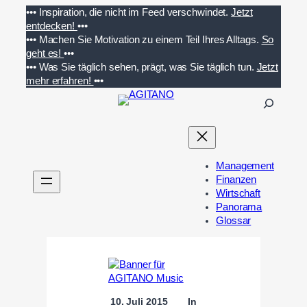
Zum
•••
Inspiration, die nicht im Feed verschwindet.
Jetzt
Inhalt
entdecken!
•••
springen
•••
Machen Sie Motivation zu einem Teil Ihres Alltags.
So
geht es!
•••
•••
Was Sie täglich sehen, prägt, was Sie täglich tun.
Jetzt
mehr erfahren!
•••
S
u
c
h
e
Management
n
Finanzen
Wirtschaft
Panorama
Glossar
10. Juli 2015
In