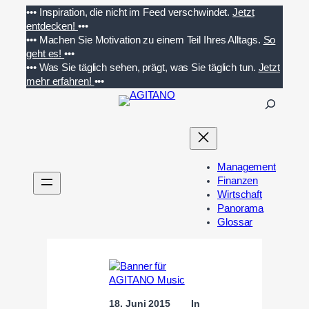
Zum
•••
Inspiration, die nicht im Feed verschwindet.
Jetzt
Inhalt
entdecken!
•••
springen
•••
Machen Sie Motivation zu einem Teil Ihres Alltags.
So
geht es!
•••
•••
Was Sie täglich sehen, prägt, was Sie täglich tun.
Jetzt
mehr erfahren!
•••
S
u
c
h
e
Management
n
Finanzen
Wirtschaft
Panorama
Glossar
18. Juni 2015
In