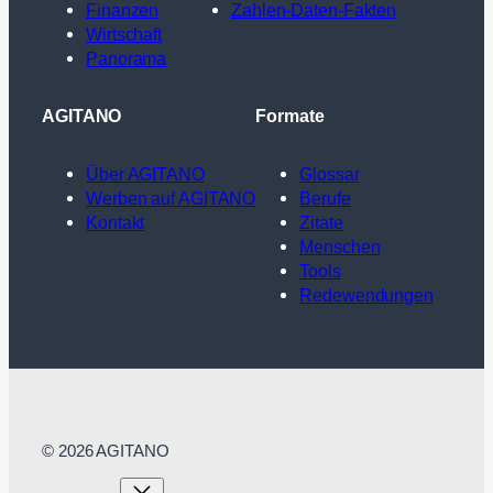
Finanzen
Zahlen-Daten-Fakten
Wirtschaft
Panorama
AGITANO
Formate
Über AGITANO
Glossar
Werben auf AGITANO
Berufe
Kontakt
Zitate
Menschen
Tools
Redewendungen
© 2026 AGITANO