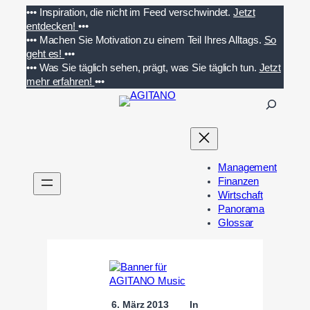
Zum
•••
Inspiration, die nicht im Feed verschwindet.
Jetzt
Inhalt
entdecken!
•••
springen
•••
Machen Sie Motivation zu einem Teil Ihres Alltags.
So
geht es!
•••
•••
Was Sie täglich sehen, prägt, was Sie täglich tun.
Jetzt
mehr erfahren!
•••
S
u
c
h
e
Management
n
Finanzen
Wirtschaft
Panorama
Glossar
6. März 2013
In