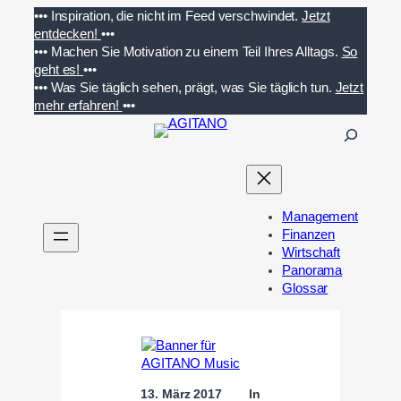
Zum
•••
Inspiration, die nicht im Feed verschwindet.
Jetzt
Inhalt
entdecken!
•••
springen
•••
Machen Sie Motivation zu einem Teil Ihres Alltags.
So
geht es!
•••
•••
Was Sie täglich sehen, prägt, was Sie täglich tun.
Jetzt
mehr erfahren!
•••
S
u
c
h
e
Management
n
Finanzen
Wirtschaft
Panorama
Glossar
13. März 2017
In