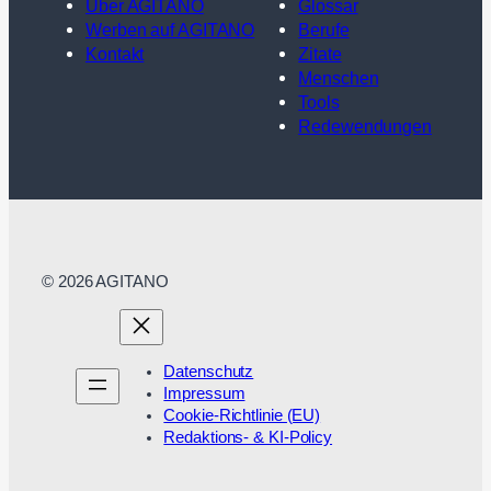
Über AGITANO
Glossar
Werben auf AGITANO
Berufe
Kontakt
Zitate
Menschen
Tools
Redewendungen
© 2026 AGITANO
Datenschutz
Impressum
Cookie-Richtlinie (EU)
Redaktions- & KI-Policy