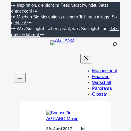
Zum
•••
Inspiration, die nicht im Feed verschwindet.
Jetzt
Inhalt
entdecken!
•••
springen
•••
Machen Sie Motivation zu einem Teil Ihres Alltags.
So
geht es!
•••
•••
Was Sie täglich sehen, prägt, was Sie täglich tun.
Jetzt
mehr erfahren!
•••
S
u
c
h
e
Management
n
Finanzen
Wirtschaft
Panorama
Glossar
29. Juni 2017
In