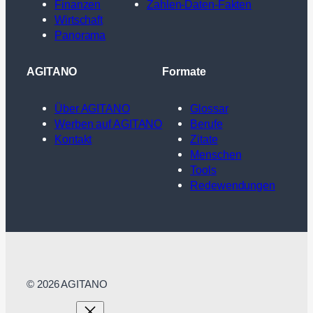
Finanzen
Zahlen-Daten-Fakten
Wirtschaft
Panorama
AGITANO
Formate
Über AGITANO
Glossar
Werben auf AGITANO
Berufe
Kontakt
Zitate
Menschen
Tools
Redewendungen
© 2026 AGITANO