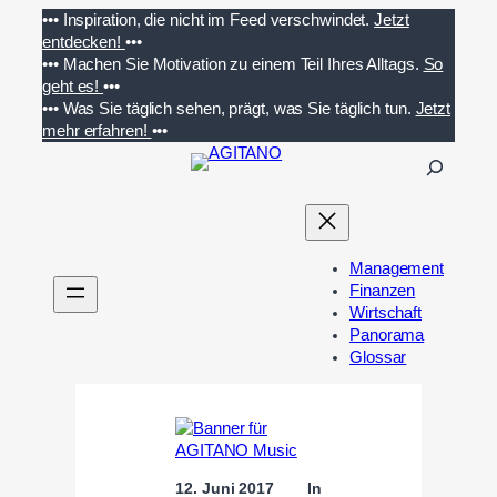
Zum
•••
Inspiration, die nicht im Feed verschwindet.
Jetzt
Inhalt
entdecken!
•••
springen
•••
Machen Sie Motivation zu einem Teil Ihres Alltags.
So
geht es!
•••
•••
Was Sie täglich sehen, prägt, was Sie täglich tun.
Jetzt
mehr erfahren!
•••
S
u
c
h
e
Management
n
Finanzen
Wirtschaft
Panorama
Glossar
12. Juni 2017
In