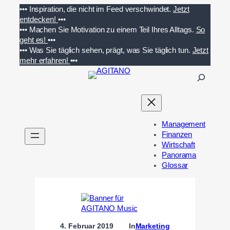
Zum
•••
Inspiration, die nicht im Feed verschwindet.
Jetzt
Inhalt
entdecken!
•••
springen
•••
Machen Sie Motivation zu einem Teil Ihres Alltags.
So
geht es!
•••
•••
Was Sie täglich sehen, prägt, was Sie täglich tun.
Jetzt
mehr erfahren!
•••
S
u
c
h
e
Management
n
Finanzen
Wirtschaft
Panorama
Glossar
4. Februar 2019
In
Marketing