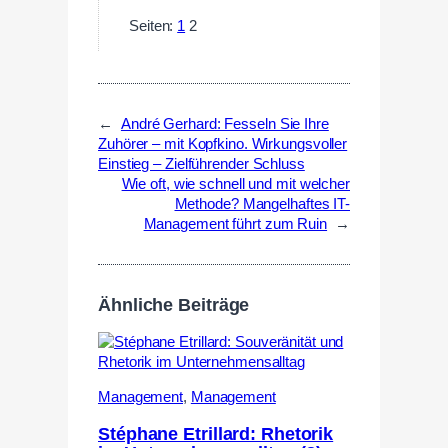
Seiten:
1
2
←
André Gerhard: Fesseln Sie Ihre
Zuhörer – mit Kopfkino. Wirkungsvoller
Einstieg – Zielführender Schluss
Wie oft, wie schnell und mit welcher
Methode? Mangelhaftes IT-
Management führt zum Ruin
→
Ähnliche Beiträge
Management
,
Management
Stéphane Etrillard: Rhetorik