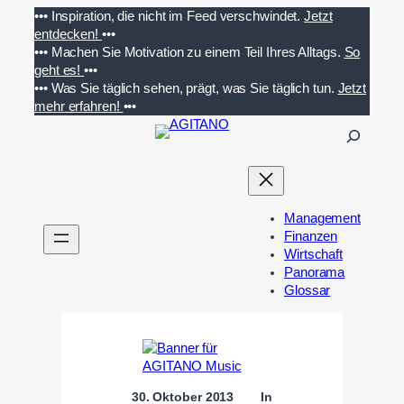
Zum
•••
Inspiration, die nicht im Feed verschwindet.
Jetzt
Inhalt
entdecken!
•••
springen
•••
Machen Sie Motivation zu einem Teil Ihres Alltags.
So
geht es!
•••
•••
Was Sie täglich sehen, prägt, was Sie täglich tun.
Jetzt
mehr erfahren!
•••
S
u
c
h
e
Management
n
Finanzen
Wirtschaft
Panorama
Glossar
30. Oktober 2013
In