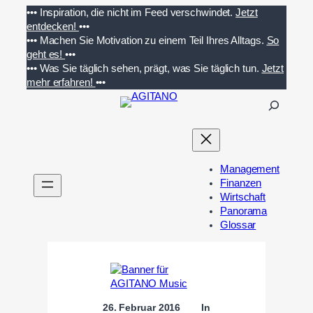
Zum
•••
Inspiration, die nicht im Feed verschwindet.
Jetzt
Inhalt
entdecken!
•••
springen
•••
Machen Sie Motivation zu einem Teil Ihres Alltags.
So
geht es!
•••
•••
Was Sie täglich sehen, prägt, was Sie täglich tun.
Jetzt
mehr erfahren!
•••
S
u
c
h
e
Management
n
Finanzen
Wirtschaft
Panorama
Glossar
26. Februar 2016
In