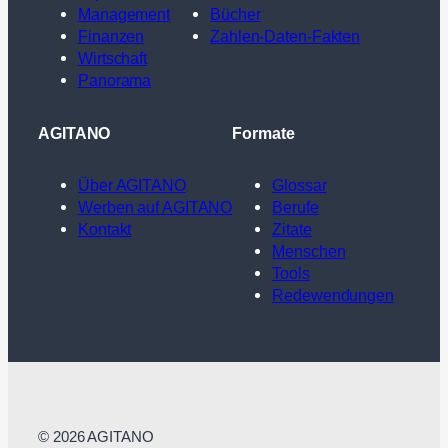
Management
Bücher
Finanzen
Zahlen-Daten-Fakten
Wirtschaft
Panorama
AGITANO
Formate
Über AGITANO
Glossar
Werben auf AGITANO
Berufe
Kontakt
Zitate
Menschen
Tools
Redewendungen
© 2026 AGITANO