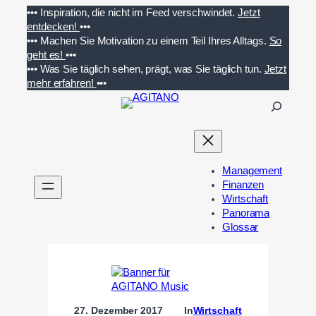
Zum
•••
Inspiration, die nicht im Feed verschwindet.
Jetzt
Inhalt
entdecken!
•••
springen
•••
Machen Sie Motivation zu einem Teil Ihres Alltags.
So
geht es!
•••
•••
Was Sie täglich sehen, prägt, was Sie täglich tun.
Jetzt
mehr erfahren!
•••
S
u
c
h
e
Management
n
Finanzen
Wirtschaft
Panorama
Glossar
27. Dezember 2017
In
Wirtschaft