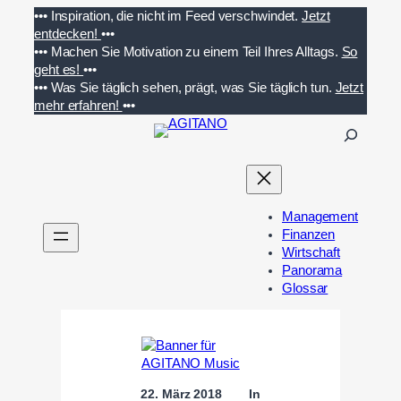
Zum
•••
Inspiration, die nicht im Feed verschwindet.
Jetzt
Inhalt
entdecken!
•••
springen
•••
Machen Sie Motivation zu einem Teil Ihres Alltags.
So
geht es!
•••
•••
Was Sie täglich sehen, prägt, was Sie täglich tun.
Jetzt
mehr erfahren!
•••
S
u
c
h
e
Management
n
Finanzen
Wirtschaft
Panorama
Glossar
22. März 2018
In