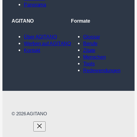
Panorama
AGITANO
Formate
Über AGITANO
Glossar
Werben auf AGITANO
Berufe
Kontakt
Zitate
Menschen
Tools
Redewendungen
© 2026 AGITANO