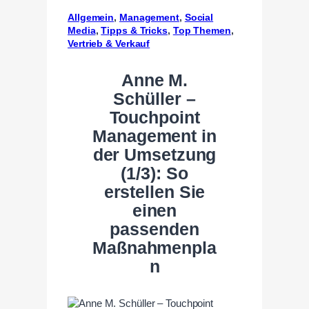
Allgemein
, 
Management
, 
Social
Media
, 
Tipps & Tricks
, 
Top Themen
, 
Vertrieb & Verkauf
Anne M.
Schüller –
Touchpoint
Management in
der Umsetzung
(1/3): So
erstellen Sie
einen
passenden
Maßnahmenpla
n