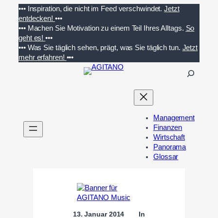
Zum
•••
Inspiration, die nicht im Feed verschwindet.
Jetzt
Inhalt
entdecken!
•••
springen
•••
Machen Sie Motivation zu einem Teil Ihres Alltags.
So
geht es!
•••
•••
Was Sie täglich sehen, prägt, was Sie täglich tun.
Jetzt
mehr erfahren!
•••
S
u
c
h
e
Management
n
Finanzen
Wirtschaft
Panorama
Glossar
13. Januar 2014
In