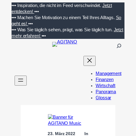
Zum
•••
Inspiration, die nicht im Feed verschwindet.
Jetzt
Inhalt
entdecken!
•••
springen
•••
Machen Sie Motivation zu einem Teil Ihres Alltags.
So
geht es!
•••
•••
Was Sie täglich sehen, prägt, was Sie täglich tun.
Jetzt
mehr erfahren!
•••
S
u
c
h
e
Management
n
Finanzen
Wirtschaft
Panorama
Glossar
23. März 2022
In