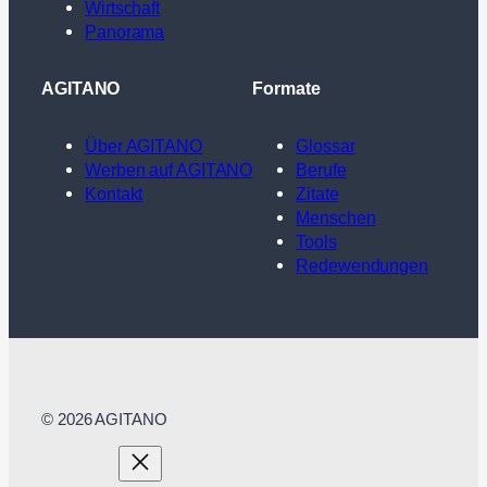
Wirtschaft
Panorama
AGITANO
Formate
Über AGITANO
Glossar
Werben auf AGITANO
Berufe
Kontakt
Zitate
Menschen
Tools
Redewendungen
© 2026 AGITANO