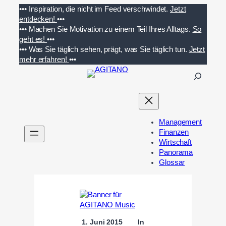
Zum
•••
Inspiration, die nicht im Feed verschwindet.
Jetzt
Inhalt
entdecken!
•••
springen
•••
Machen Sie Motivation zu einem Teil Ihres Alltags.
So
geht es!
•••
•••
Was Sie täglich sehen, prägt, was Sie täglich tun.
Jetzt
mehr erfahren!
•••
S
u
c
h
e
Management
n
Finanzen
Wirtschaft
Panorama
Glossar
1. Juni 2015
In