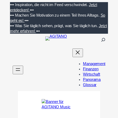
Zum
•••
Inspiration, die nicht im Feed verschwindet.
Jetzt
Inhalt
entdecken!
•••
springen
•••
Machen Sie Motivation zu einem Teil Ihres Alltags.
So
geht es!
•••
•••
Was Sie täglich sehen, prägt, was Sie täglich tun.
Jetzt
mehr erfahren!
•••
S
u
c
h
e
Management
n
Finanzen
Wirtschaft
Panorama
Glossar