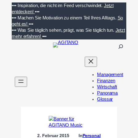
Zum
•••
Inspiration, die nicht im Feed verschwindet.
Jetzt
Inhalt
entdecken!
•••
springen
•••
Machen Sie Motivation zu einem Teil Ihres Alltags.
So
geht es!
•••
•••
Was Sie täglich sehen, prägt, was Sie täglich tun.
Jetzt
mehr erfahren!
•••
S
u
c
h
e
Management
n
Finanzen
Wirtschaft
Panorama
Glossar
2. Februar 2015
In
Personal