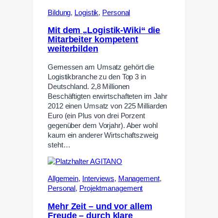
Bildung
,
Logistik
,
Personal
Mit dem „Logistik-Wiki“ die
Mitarbeiter kompetent
weiterbilden
Gemessen am Umsatz gehört die
Logistikbranche zu den Top 3 in
Deutschland. 2,8 Millionen
Beschäftigten erwirtschafteten im Jahr
2012 einen Umsatz von 225 Milliarden
Euro (ein Plus von drei Porzent
gegenüber dem Vorjahr). Aber wohl
kaum ein anderer Wirtschaftszweig
steht…
Allgemein
,
Interviews
,
Management
,
Personal
,
Projektmanagement
Mehr Zeit – und vor allem
Freude – durch klare