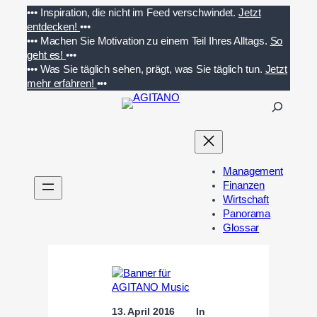
Zum
•••
Inspiration, die nicht im Feed verschwindet.
Jetzt
Inhalt
entdecken!
•••
springen
•••
Machen Sie Motivation zu einem Teil Ihres Alltags.
So
geht es!
•••
•••
Was Sie täglich sehen, prägt, was Sie täglich tun.
Jetzt
mehr erfahren!
•••
S
u
c
h
e
Management
n
Finanzen
Wirtschaft
Panorama
Glossar
13. April 2016
In