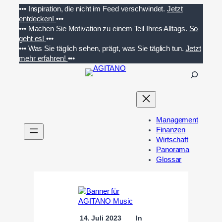
Zum
•••
Inspiration, die nicht im Feed verschwindet.
Jetzt
Inhalt
entdecken!
•••
springen
•••
Machen Sie Motivation zu einem Teil Ihres Alltags.
So
geht es!
•••
•••
Was Sie täglich sehen, prägt, was Sie täglich tun.
Jetzt
mehr erfahren!
•••
S
u
c
h
e
Management
n
Finanzen
Wirtschaft
Panorama
Glossar
14. Juli 2023
In