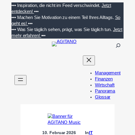
Zum
•••
Inspiration, die nicht im Feed verschwindet.
Jetzt
Inhalt
entdecken!
•••
springen
•••
Machen Sie Motivation zu einem Teil Ihres Alltags.
So
geht es!
•••
•••
Was Sie täglich sehen, prägt, was Sie täglich tun.
Jetzt
mehr erfahren!
•••
S
u
c
h
e
Management
n
Finanzen
Wirtschaft
Panorama
Glossar
10. Februar 2026
In
IT