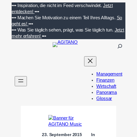
Zum
•••
Inspiration, die nicht im Feed verschwindet.
Jetzt
Inhalt
entdecken!
•••
springen
•••
Machen Sie Motivation zu einem Teil Ihres Alltags.
So
geht es!
•••
•••
Was Sie täglich sehen, prägt, was Sie täglich tun.
Jetzt
mehr erfahren!
•••
S
u
c
h
e
Management
n
Finanzen
Wirtschaft
Panorama
Glossar
23. September 2015
In