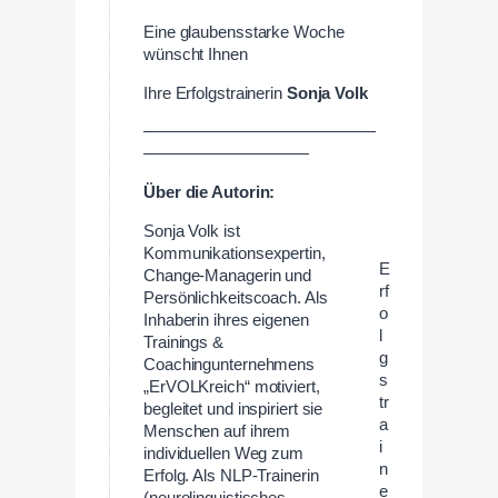
Eine glaubensstarke Woche
wünscht Ihnen
Ihre Erfolgstrainerin
Sonja Volk
——————————————
——————————
Über die Autorin:
Sonja Volk ist
Kommunikationsexpertin,
E
Change-Managerin und
rf
Persönlichkeitscoach. Als
o
Inhaberin ihres eigenen
l
Trainings &
g
Coachingunternehmens
s
„ErVOLKreich“ motiviert,
tr
begleitet und inspiriert sie
a
Menschen auf ihrem
i
individuellen Weg zum
n
Erfolg. Als NLP-Trainerin
e
(neurolinguistisches