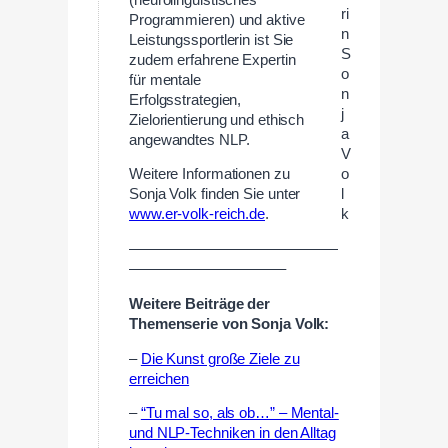
ri
Programmieren) und aktive
n
Leistungssportlerin ist Sie
S
zudem erfahrene Expertin
o
für mentale
n
Erfolgsstrategien,
j
Zielorientierung und ethisch
a
angewandtes NLP.
V
Weitere Informationen zu
o
Sonja Volk finden Sie unter
l
www.er-volk-reich.de
.
k
——————————————
——————————–
Weitere Beiträge der
Themenserie von Sonja Volk:
–
Die Kunst große Ziele zu
erreichen
–
“Tu mal so, als ob…” – Mental-
und NLP-Techniken in den Alltag