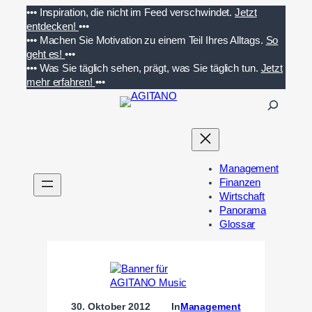
Zum
•••
Inspiration, die nicht im Feed verschwindet.
Jetzt
Inhalt
entdecken!
•••
springen
•••
Machen Sie Motivation zu einem Teil Ihres Alltags.
So
geht es!
•••
•••
Was Sie täglich sehen, prägt, was Sie täglich tun.
Jetzt
mehr erfahren!
•••
S
u
c
h
e
Management
n
Finanzen
Wirtschaft
Panorama
Glossar
30. Oktober 2012
In
Management