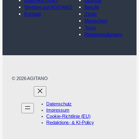
Über AGITANO
Glossar
Werben auf AGITANO
Berufe
Kontakt
Zitate
Menschen
Tools
Redewendungen
© 2026 AGITANO
Datenschutz
Impressum
Cookie-Richtlinie (EU)
Redaktions- & KI-Policy