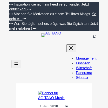
Zum
•••
Inspiration, die nicht im Feed verschwindet.
Jetzt
Inhalt
entdecken!
•••
springen
•••
Machen Sie Motivation zu einem Teil Ihres Alltags.
So
geht es!
•••
•••
Was Sie täglich sehen, prägt, was Sie täglich tun.
Jetzt
mehr erfahren!
•••
S
u
c
h
e
Management
n
Finanzen
Wirtschaft
Panorama
Glossar
1. Juli 2016
In