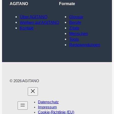
AGITANO
Formate
Über AGITANO
Glossar
Werben auf AGITANO
Berufe
Kontakt
Zitate
Menschen
Tools
Redewendungen
© 2026 AGITANO
Datenschutz
Impressum
Cookie-Richtlinie (EU)