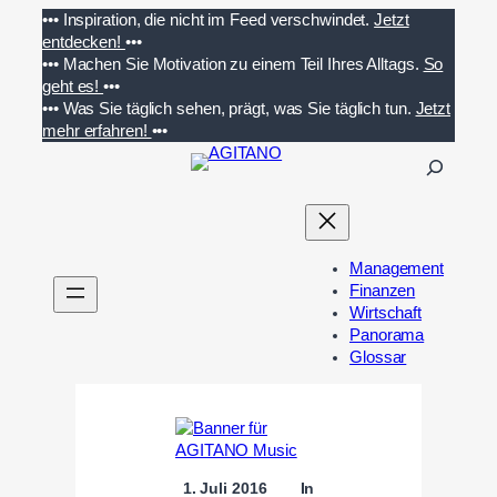
Zum
•••
Inspiration, die nicht im Feed verschwindet.
Jetzt
Inhalt
entdecken!
•••
springen
•••
Machen Sie Motivation zu einem Teil Ihres Alltags.
So
geht es!
•••
•••
Was Sie täglich sehen, prägt, was Sie täglich tun.
Jetzt
mehr erfahren!
•••
S
u
c
h
e
Management
n
Finanzen
Wirtschaft
Panorama
Glossar
1. Juli 2016
In