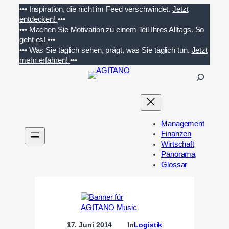
Zum
•••
Inspiration, die nicht im Feed verschwindet.
Jetzt
Inhalt
entdecken!
•••
springen
•••
Machen Sie Motivation zu einem Teil Ihres Alltags.
So
geht es!
•••
•••
Was Sie täglich sehen, prägt, was Sie täglich tun.
Jetzt
mehr erfahren!
•••
S
u
c
h
e
Management
n
Finanzen
Wirtschaft
Panorama
Glossar
17. Juni 2014
In
Logistik