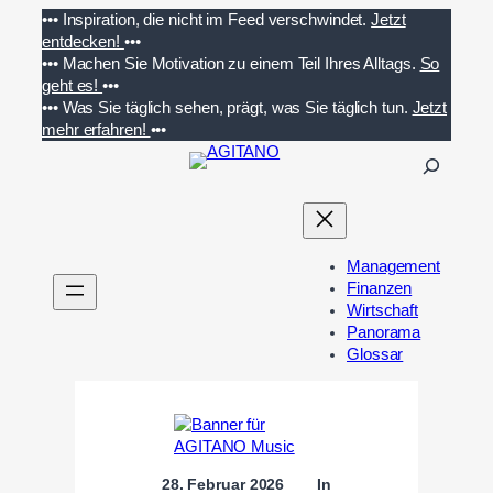
Zum
•••
Inspiration, die nicht im Feed verschwindet.
Jetzt
Inhalt
entdecken!
•••
springen
•••
Machen Sie Motivation zu einem Teil Ihres Alltags.
So
geht es!
•••
•••
Was Sie täglich sehen, prägt, was Sie täglich tun.
Jetzt
mehr erfahren!
•••
S
u
c
h
e
Management
n
Finanzen
Wirtschaft
Panorama
Glossar
28. Februar 2026
In