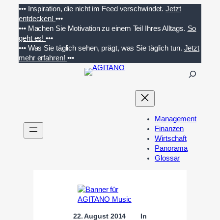
Zum
•••
Inspiration, die nicht im Feed verschwindet.
Jetzt
Inhalt
entdecken!
•••
springen
•••
Machen Sie Motivation zu einem Teil Ihres Alltags.
So
geht es!
•••
•••
Was Sie täglich sehen, prägt, was Sie täglich tun.
Jetzt
mehr erfahren!
•••
S
u
c
h
e
Management
n
Finanzen
Wirtschaft
Panorama
Glossar
22. August 2014
In