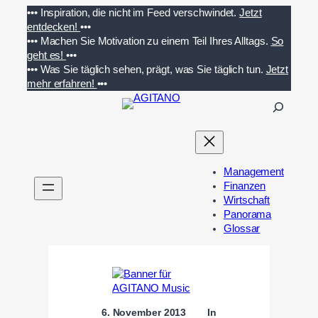
Zum
•••
Inspiration, die nicht im Feed verschwindet.
Jetzt
Inhalt
entdecken!
•••
springen
•••
Machen Sie Motivation zu einem Teil Ihres Alltags.
So
geht es!
•••
•••
Was Sie täglich sehen, prägt, was Sie täglich tun.
Jetzt
mehr erfahren!
•••
S
u
c
h
e
Management
n
Finanzen
Wirtschaft
Panorama
Glossar
6. November 2013
In