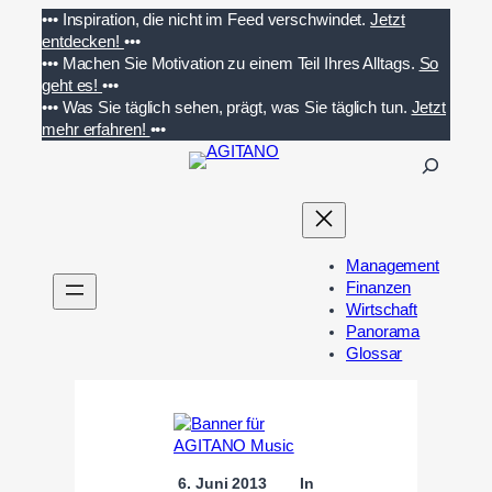
Zum
•••
Inspiration, die nicht im Feed verschwindet.
Jetzt
Inhalt
entdecken!
•••
springen
•••
Machen Sie Motivation zu einem Teil Ihres Alltags.
So
geht es!
•••
•••
Was Sie täglich sehen, prägt, was Sie täglich tun.
Jetzt
mehr erfahren!
•••
S
u
c
h
e
Management
n
Finanzen
Wirtschaft
Panorama
Glossar
6. Juni 2013
In