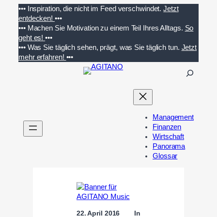
Zum
•••
Inspiration, die nicht im Feed verschwindet.
Jetzt
Inhalt
entdecken!
•••
springen
•••
Machen Sie Motivation zu einem Teil Ihres Alltags.
So
geht es!
•••
•••
Was Sie täglich sehen, prägt, was Sie täglich tun.
Jetzt
mehr erfahren!
•••
S
u
c
h
e
Management
n
Finanzen
Wirtschaft
Panorama
Glossar
22. April 2016
In