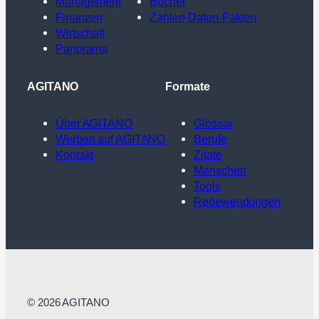
Management
Bücher
Finanzen
Zahlen-Daten-Fakten
Wirtschaft
Panorama
AGITANO
Formate
Über AGITANO
Glossar
Werben auf AGITANO
Berufe
Kontakt
Zitate
Menschen
Tools
Redewendungen
© 2026 AGITANO