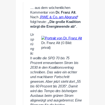
… aus dem wöchentlichen
Kommentar von
Dr. Franz Alt
.
Nach „
RWE & Co. am Abgrund
“
folgt heute:
„
Die große Koalition
würgt die Energiewende ab“
.
Ur
sp
Dr. Franz Alt (© Bild:
rü
privat)
ng
lic
h wollte die SPD 70 bis 75
Prozent erneuerbaren Strom bis
2030 in den Koalitionsvertrag
schreiben. Das wäre ein echter
und machbarer Fortschritt
gewesen. Aber jetzt steht dort „55
bis 60 Prozent bis 2035“. Damit
wird das Tempo des bisherigen
Ausbaus beim grünen Strom
abgewürgt und ausgebremst. Eine