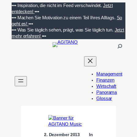
Zum
•••
Inspiration, die nicht im Feed verschwindet.
Jetzt
Inhalt
entdecken!
•••
springen
•••
Machen Sie Motivation zu einem Teil Ihres Alltags.
So
geht es!
•••
•••
Was Sie täglich sehen, prägt, was Sie täglich tun.
Jetzt
mehr erfahren!
•••
S
u
c
h
e
Management
n
Finanzen
Wirtschaft
Panorama
Glossar
2. Dezember 2013
In