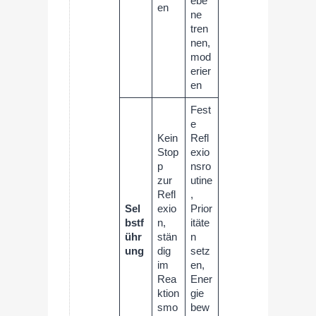
ebe
en
ne
tren
nen,
mod
erier
en
Fest
e
Kein
Refl
Stop
exio
p
nsro
zur
utine
Refl
,
Sel
exio
Prior
bstf
n,
itäte
ühr
stän
n
ung
dig
setz
im
en,
Rea
Ener
ktion
gie
smo
bew