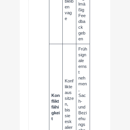
bleib
lmä
en
ßig
vag
Fee
e
dba
ck
geb
en
Früh
sign
ale
erns
t
neh
Konf
men
likte
,
aus
Kon
Sac
sitze
flikt
h-
n,
fähi
und
bis
gkei
Bezi
sie
t
ehu
esk
ngs
alier