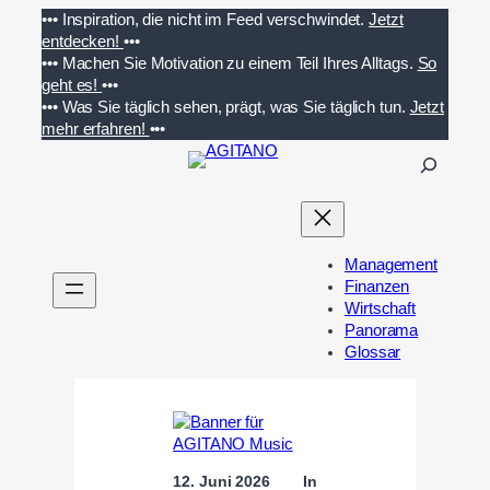
Zum
•••
Inspiration, die nicht im Feed verschwindet.
Jetzt
Inhalt
entdecken!
•••
springen
•••
Machen Sie Motivation zu einem Teil Ihres Alltags.
So
geht es!
•••
•••
Was Sie täglich sehen, prägt, was Sie täglich tun.
Jetzt
mehr erfahren!
•••
S
u
c
h
e
Management
n
Finanzen
Wirtschaft
Panorama
Glossar
12. Juni 2026
In