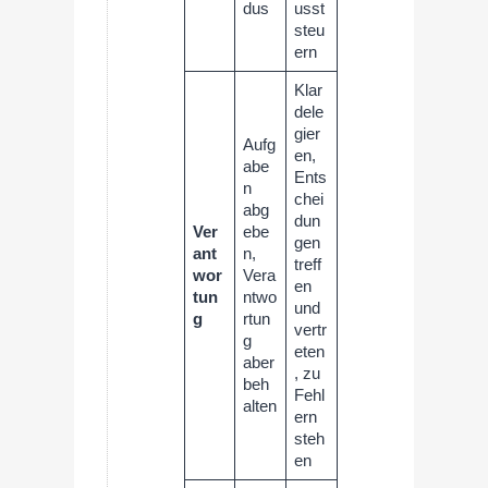
dus
usst
steu
ern
Klar
dele
gier
Aufg
en,
abe
Ents
n
chei
abg
dun
Ver
ebe
gen
ant
n,
treff
wor
Vera
en
tun
ntwo
und
g
rtun
vertr
g
eten
aber
, zu
beh
Fehl
alten
ern
steh
en