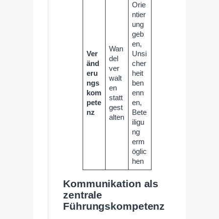
Orie
ntier
ung
geb
en,
Wan
Ver
Unsi
del
änd
cher
ver
eru
heit
walt
ngs
ben
en
kom
enn
statt
pete
en,
gest
nz
Bete
alten
iligu
ng
erm
öglic
hen
Kommunikation als
zentrale
Führungskompetenz