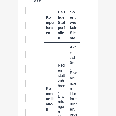
lässt.
Häu
So
Ko
fige
ent
mpe
Stol
wic
tenz
perf
keln
en
alle
Sie
n
sie
Akti
v
zuh
ören
Red
,
en
Erw
statt
artu
zuh
nge
ören
Ko
n
,
mm
klar
Erw
unik
form
artu
atio
ulier
nge
n
en,
n
rege