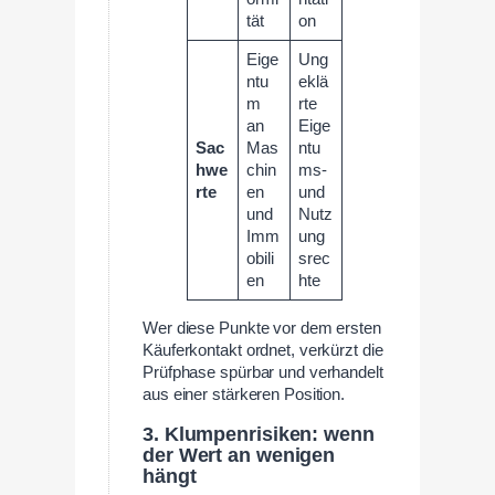
tät
on
Eige
Ung
ntu
eklä
m
rte
an
Eige
Sac
Mas
ntu
hwe
chin
ms-
rte
en
und
und
Nutz
Imm
ung
obili
srec
en
hte
Wer diese Punkte vor dem ersten
Käuferkontakt ordnet, verkürzt die
Prüfphase spürbar und verhandelt
aus einer stärkeren Position.
3. Klumpenrisiken: wenn
der Wert an wenigen
hängt