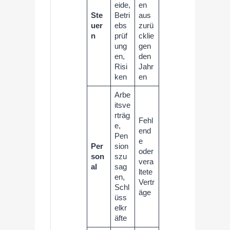
eide,
en
Ste
Betri
aus
uer
ebs
zurü
n
prüf
cklie
ung
gen
en,
den
Risi
Jahr
ken
en
Arbe
itsve
rträg
Fehl
e,
end
Pen
e
Per
sion
oder
son
szu
vera
al
sag
ltete
en,
Vertr
Schl
äge
üss
elkr
äfte