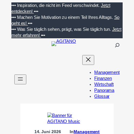
Zum
•••
Inspiration, die nicht im Feed verschwindet.
Jetzt
Inhalt
entdecken!
•••
springen
•••
Machen Sie Motivation zu einem Teil Ihres Alltags.
So
geht es!
•••
•••
Was Sie täglich sehen, prägt, was Sie täglich tun.
Jetzt
mehr erfahren!
•••
S
u
c
h
e
Management
n
Finanzen
Wirtschaft
Panorama
Glossar
14. Juni 2026
In
Management