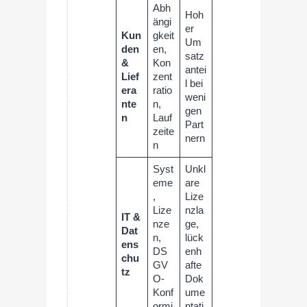
Abh
Hoh
ängi
er
Kun
gkeit
Um
den
en,
satz
&
Kon
antei
Lief
zent
l bei
era
ratio
weni
nte
n,
gen
n
Lauf
Part
zeite
nern
n
Syst
Unkl
eme
are
,
Lize
Lize
nzla
IT &
nze
ge,
Dat
n,
lück
ens
DS
enh
chu
GV
afte
tz
O-
Dok
Konf
ume
ormi
ntati