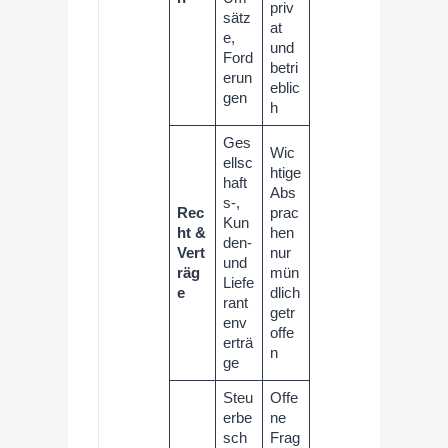
priv
sätz
at
e,
und
Ford
betri
erun
eblic
gen
h
Ges
Wic
ellsc
htige
haft
Abs
s-,
Rec
prac
Kun
ht &
hen
den-
Vert
nur
und
räg
mün
Liefe
e
dlich
rant
getr
env
offe
erträ
n
ge
Steu
Offe
erbe
ne
sch
Frag