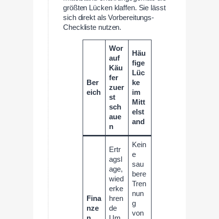
größten Lücken klaffen. Sie lässt
sich direkt als Vorbereitungs-
Checkliste nutzen.
Wor
Häu
auf
fige
Käu
Lüc
fer
Ber
ke
zuer
eich
im
st
Mitt
sch
elst
aue
and
n
Kein
Ertr
e
agsl
sau
age,
bere
wied
Tren
erke
nun
Fina
hren
g
nze
de
von
n
Um