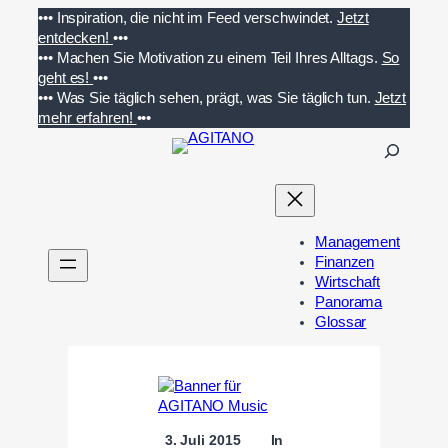
Zum
•••
Inspiration, die nicht im Feed verschwindet.
Jetzt
Inhalt
entdecken!
•••
springen
•••
Machen Sie Motivation zu einem Teil Ihres Alltags.
So
geht es!
•••
•••
Was Sie täglich sehen, prägt, was Sie täglich tun.
Jetzt
mehr erfahren!
•••
S
u
c
h
e
Management
n
Finanzen
Wirtschaft
Panorama
Glossar
3. Juli 2015
In