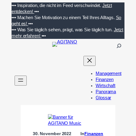
Zum
•••
Inspiration, die nicht im Feed verschwindet.
Jetzt
Inhalt
entdecken!
•••
springen
•••
Machen Sie Motivation zu einem Teil Ihres Alltags.
So
geht es!
•••
•••
Was Sie täglich sehen, prägt, was Sie täglich tun.
Jetzt
mehr erfahren!
•••
S
u
c
h
e
Management
n
Finanzen
Wirtschaft
Panorama
Glossar
30. November 2022
In
Finanzen