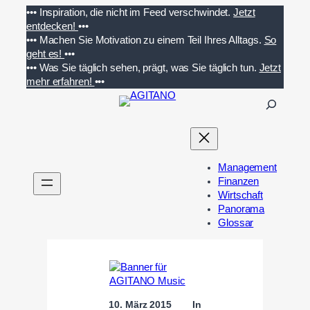
Zum
•••
Inspiration, die nicht im Feed verschwindet.
Jetzt
Inhalt
entdecken!
•••
springen
•••
Machen Sie Motivation zu einem Teil Ihres Alltags.
So
geht es!
•••
•••
Was Sie täglich sehen, prägt, was Sie täglich tun.
Jetzt
mehr erfahren!
•••
S
u
c
h
e
Management
n
Finanzen
Wirtschaft
Panorama
Glossar
10. März 2015
In